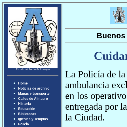
Buenos 
Cuidan
Escudo del barrio de Almagro
La Policía de l
ambulancia exclu
Home
Noticias de archivo
en los operativo
Mapas y transporte
Calles de Almagro
entregada por l
Historia
Educación
la Ciudad.
Bibliotecas
Iglesias y Templos
Policía