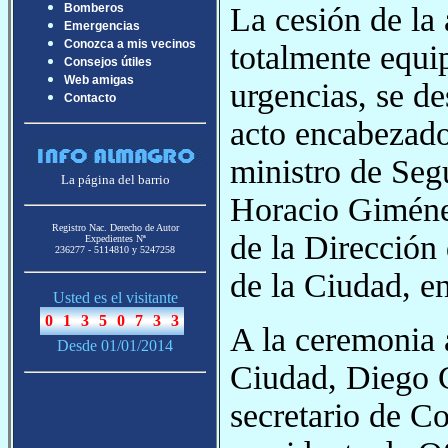
La cesión de la
Bomberos
Emergencias
Conozca a mis vecinos
totalmente equi
Consejos útiles
Web amigas
urgencias, se de
Contacto
acto encabezado
ministro de Seg
La página del barrio
Horacio Giménez
Registro Nac. Derecho de Autor
de la Dirección
Expedientes Nª
236277 - 5114810 y 5247258
de la Ciudad, e
Usted es el visitante
A la ceremonia a
Desde 01/01/2014
Ciudad, Diego C
secretario de C