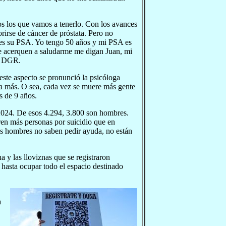
s los que vamos a tenerlo. Con los avances
rirse de cáncer de próstata. Pero no
l es su PSA. Yo tengo 50 años y mi PSA es
se acerquen a saludarme me digan Juan, mi
el DGR.
 este aspecto se pronunció la psicóloga
ja más. O sea, cada vez se muere más gente
s de 9 años.
 2024. De esos 4.294, 3.800 son hombres.
ren más personas por suicidio que en
los hombres no saben pedir ayuda, no están
 y las lloviznas que se registraron
 hasta ocupar todo el espacio destinado
a