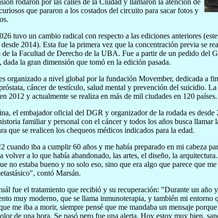
asión rodaron por las calles de la Ciudad y llamaron la atención de
curiosos que pararon a los costados del circuito para sacar fotos y
os.
6 tuvo un cambio radical con respecto a las ediciones anteriores (este
 desde 2014). Esta fue la primera vez que la concentración previa se rea
s de la Facultad de Derecho de la UBA. Fue a partir de un pedido del G
, dada la gran dimensión que tomó en la edición pasada.
es organizado a nivel global por la fundación Movember, dedicada a fina
próstata, cáncer de testículo, salud mental y prevención del suicidio. 
 en 2012 y actualmente se realiza en más de mil ciudades en 120 países.
na, el embajador oficial del DGR y organizador de la rodada es desde
historia familiar y personal con el cáncer y todos los años busca llamar
ra que se realicen los chequeos médicos indicados para la edad.
22 cuando iba a cumplir 60 años y me había preparado en mi cabeza pa
 a volver a lo que había abandonado, las artes, el diseño, la arquitectur
ue no estaba bueno y no solo eso, sino que era algo que parece que me 
etastásico", contó Marsán.
cuál fue el tratamiento que recibió y su recuperación: "Durante un año
ento muy moderno, que se llama inmunoterapia, y también mi entorno
 que me iba a morir, siempre pensé que me mandaba un mensaje porque 
lor de una hora. Se pasó pero fue una alerta. Hoy estoy muy bien, sa