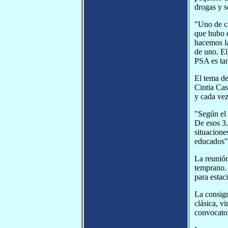
drogas y s
"Uno de ca
que hubo e
hacemos la
de uno. El
PSA es ta
El tema de
Cintia Cas
y cada vez
"Según el 
De esos 3.
situacione
educados",
La reunión
temprano. 
para estac
La consign
clásica, v
convocator