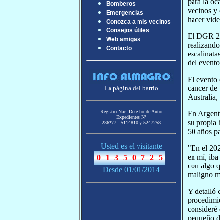
para la oc
Bomberos
vecinos y 
Emergencias
hacer vide
Conozca a mis vecinos
Consejos útiles
El DGR 202
Web amigas
realizando
Contacto
escalinata
del evento
El evento 
cáncer de 
La página del barrio
Australia,
Registro Nac. Derecho de Autor
En Argenti
Expedientes Nª
su propia 
236277 - 5114810 y 5247258
50 años pa
Usted es el visitante
"En el 20
en mí, iba
con algo q
Desde 01/01/2014
maligno m
Y detalló 
procedimi
consideré
pequeño do