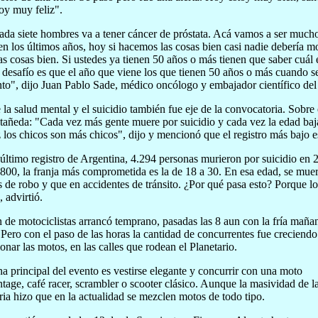
oy muy feliz".
da siete hombres va a tener cáncer de próstata. Acá vamos a ser mucho
n los últimos años, hoy si hacemos las cosas bien casi nadie debería mo
s cosas bien. Si ustedes ya tienen 50 años o más tienen que saber cuá
 desafío es que el año que viene los que tienen 50 años o más cuando 
nto", dijo Juan Pablo Sade, médico oncólogo y embajador científico d
 la salud mental y el suicidio también fue eje de la convocatoria. Sobre
tañeda: "Cada vez más gente muere por suicidio y cada vez la edad ba
 los chicos son más chicos", dijo y mencionó que el registro más bajo e
último registro de Argentina, 4.294 personas murieron por suicidio en
800, la franja más comprometida es la de 18 a 30. En esa edad, se mue
s de robo y que en accidentes de tránsito. ¿Por qué pasa esto? Porque 
 advirtió.
 de motociclistas arrancó temprano, pasadas las 8 aun con la fría mañana
Pero con el paso de las horas la cantidad de concurrentes fue creciendo
ionar las motos, en las calles que rodean el Planetario.
a principal del evento es vestirse elegante y concurrir con una moto
intage, café racer, scrambler o scooter clásico. Aunque la masividad de l
ia hizo que en la actualidad se mezclen motos de todo tipo.