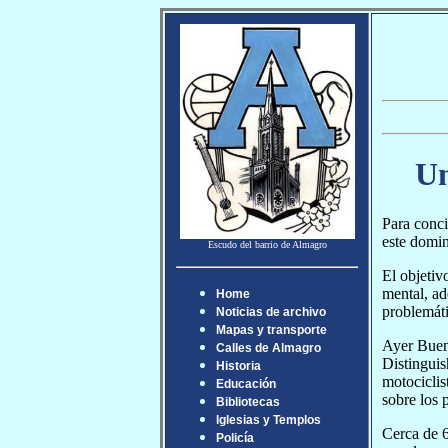
Un
Para conci
este domin
Escudo del barrio de Almagro
El objetivo
mental, ad
Home
problemáti
Noticias de archivo
Mapas y transporte
Ayer Bueno
Calles de Almagro
Distingui
Historia
motociclis
Educación
sobre los 
Bibliotecas
Iglesias y Templos
Cerca de 
Policía