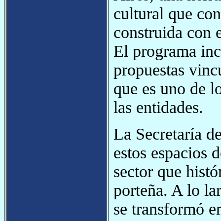
cultural que co
construida con e
El programa inc
propuestas vincu
que es uno de l
las entidades.
La Secretaría d
estos espacios d
sector que histó
porteña. A lo la
se transformó en