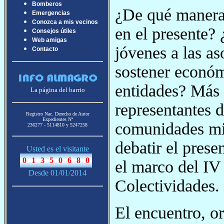
Bomberos
¿De qué manera 
Emergencias
Conozca a mis vecinos
en el presente?
Consejos útiles
Web amigas
jóvenes a las a
Contacto
sostener económ
entidades? Más 
La página del barrio
representantes d
Registro Nac. Derecho de Autor
Expedientes Nª
comunidades mig
236277 - 5114810 y 5247258
debatir el prese
Usted es el visitante
el marco del IV
Desde 01/01/2014
Colectividades.
El encuentro, o