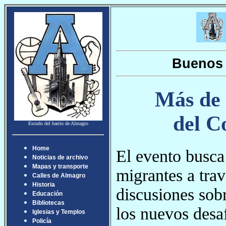
Buenos 
Más de 
del C
Escudo del barrio de Almagro
Home
El evento busca
Noticias de archivo
Mapas y transporte
migrantes a trav
Calles de Almagro
Historia
discusiones sobr
Educación
Bibliotecas
los nuevos desaf
Iglesias y Templos
Policía