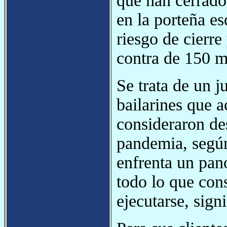
que han cerrado
en la porteña e
riesgo de cierre
contra de 150 m
Se trata de un j
bailarines que 
consideraron de
pandemia, según
enfrenta un pan
todo lo que con
ejecutarse, signi