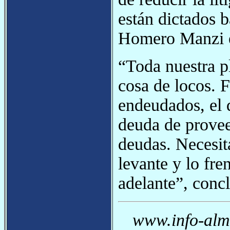
están dictados b
Homero Manzi el
“Toda nuestra pl
cosa de locos. 
endeudados, el q
deuda de provee
deudas. Necesit
levante y lo fre
adelante”, conc
www.info-alma