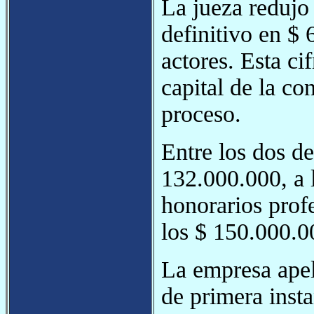
La jueza redujo 
definitivo en $
actores. Esta ci
capital de la c
proceso.
Entre los dos d
132.000.000, a 
honorarios profe
los $ 150.000.0
La empresa apel
de primera insta