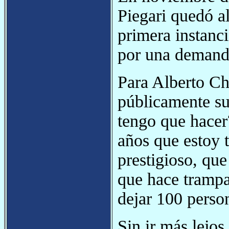
Piegari quedó al
primera instanci
por una demanda
Para Alberto Ch
públicamente su
tengo que hacer
años que estoy 
prestigioso, qu
que hace trampa
dejar 100 person
Sin ir más lejo