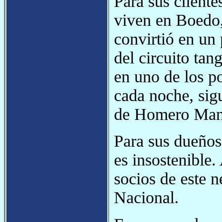
Para sus cliente
viven en Boedo,
convirtió en un
del circuito tan
en uno de los p
cada noche, sig
de Homero Manzi
Para sus dueños 
es insostenible.
socios de este n
Nacional.