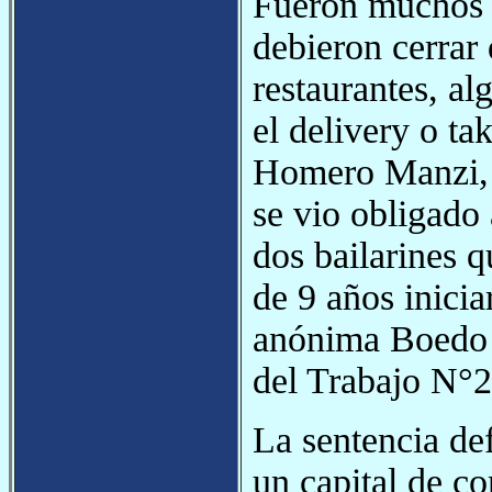
Fueron muchos l
debieron cerrar 
restaurantes, a
el delivery o t
Homero Manzi, 
se vio obligado
dos bailarines q
de 9 años inicia
anónima Boedo 
del Trabajo N°2
La sentencia def
un capital de c