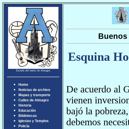
Buenos 
Esquina Ho
Escudo del barrio de Almagro
Home
De acuerdo al G
Noticias de archivo
Mapas y transporte
vienen inversione
Calles de Almagro
Historia
bajó la pobreza,
Educación
Bibliotecas
debemos necesit
Iglesias y Templos
Policía