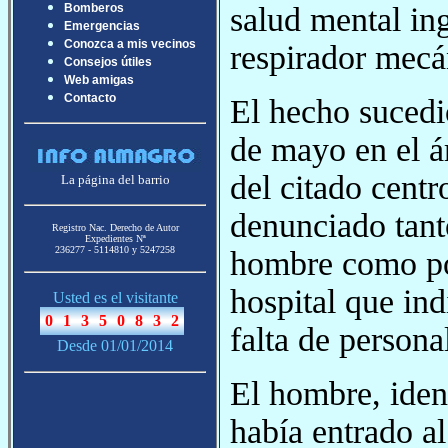
salud mental ing
Bomberos
Emergencias
Conozca a mis vecinos
respirador mecá
Consejos útiles
Web amigas
Contacto
El hecho sucedi
de mayo en el á
del citado centr
La página del barrio
denunciado tanto
Registro Nac. Derecho de Autor
Expedientes Nª
236277 - 5114810 y 5247258
hombre como por
hospital que ind
Usted es el visitante
falta de persona
Desde 01/01/2014
El hombre, iden
había entrado a