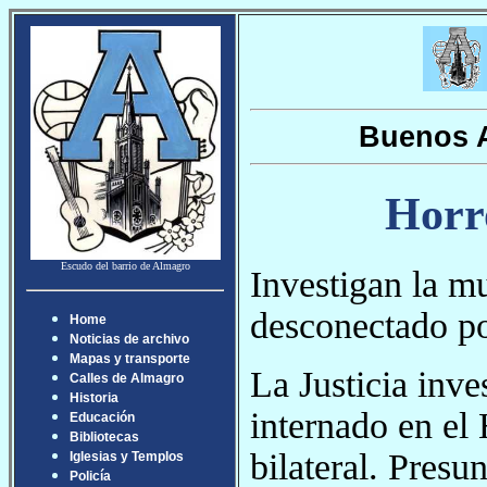
Buenos A
Horr
Escudo del barrio de Almagro
Investigan la m
desconectado po
Home
Noticias de archivo
Mapas y transporte
La Justicia inve
Calles de Almagro
Historia
internado en el
Educación
Bibliotecas
bilateral. Pres
Iglesias y Templos
Policía