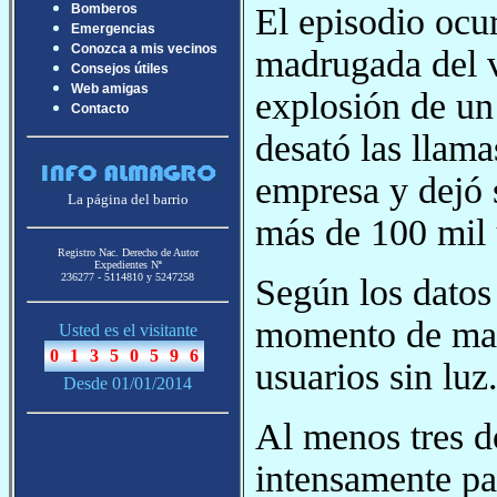
El episodio ocur
Bomberos
Emergencias
Conozca a mis vecinos
madrugada del vi
Consejos útiles
Web amigas
explosión de un
Contacto
desató las llama
empresa y dejó s
La página del barrio
más de 100 mil 
Registro Nac. Derecho de Autor
Expedientes Nª
236277 - 5114810 y 5247258
Según los datos 
momento de may
Usted es el visitante
usuarios sin luz
Desde 01/01/2014
Al menos tres d
intensamente par