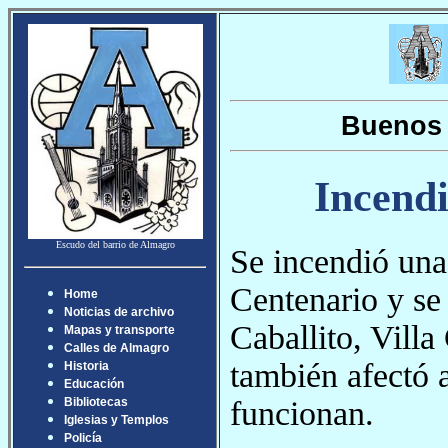
Buenos 
Incendi
Escudo del barrio de Almagro
Se incendió una
Centenario y se
Home
Noticias de archivo
Caballito, Villa
Mapas y transporte
Calles de Almagro
también afectó a
Historia
Educación
funcionan.
Bibliotecas
Iglesias y Templos
Policía