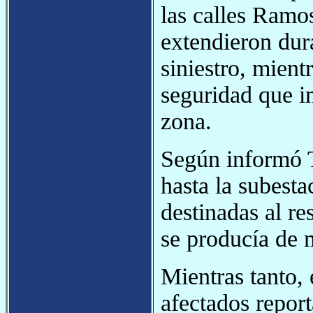
las calles Ramo
extendieron dura
siniestro, mient
seguridad que in
zona.
Según informó T
hasta la subesta
destinadas al re
se producía de 
Mientras tanto, 
afectados report