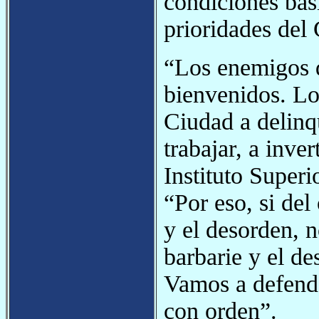
condiciones bás
prioridades del
“Los enemigos d
bienvenidos. Lo
Ciudad a delinq
trabajar, a inver
Instituto Super
“Por eso, si del
y el desorden, 
barbarie y el de
Vamos a defender
con orden”.