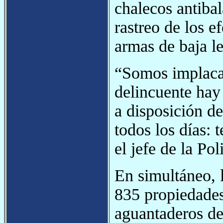
chalecos antibal
rastreo de los e
armas de baja l
“Somos implacab
delincuente hay
a disposición de
todos los días: 
el jefe de la Po
En simultáneo, 
835 propiedade
aguantaderos de