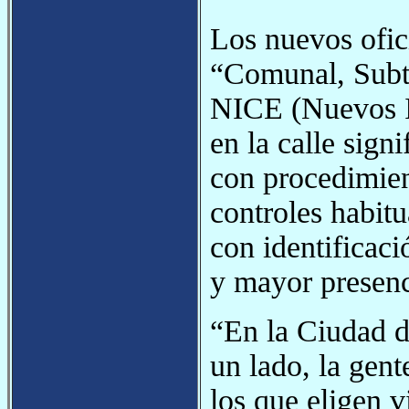
Los nuevos ofici
“Comunal, Subt
NICE (Nuevos In
en la calle sign
con procedimien
controles habit
con identificac
y mayor presenc
“En la Ciudad d
un lado, la gent
los que eligen v