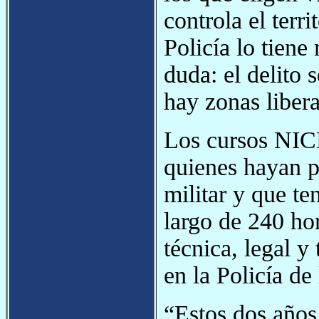
controla el terr
Policía lo tiene
duda: el delito
hay zonas liber
Los cursos NICE
quienes hayan p
militar y que te
largo de 240 hor
técnica, legal y
en la Policía de
“Estos dos años