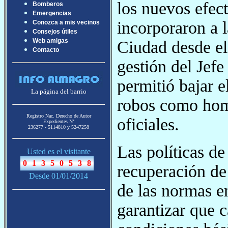
los nuevos efec
Bomberos
Emergencias
incorporaron a l
Conozca a mis vecinos
Consejos útiles
Web amigas
Ciudad desde el
Contacto
gestión del Jefe
permitió bajar e
La página del barrio
robos como homi
Registro Nac. Derecho de Autor
oficiales.
Expedientes Nª
236277 - 5114810 y 5247258
Las políticas d
Usted es el visitante
recuperación de
Desde 01/01/2014
de las normas en
garantizar que 