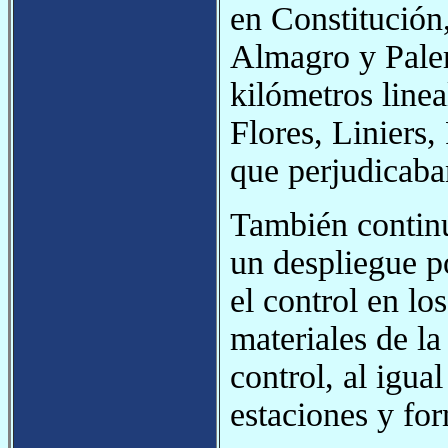
en Constitución
Almagro y Paler
kilómetros line
Flores, Liniers,
que perjudicaba
También contin
un despliegue po
el control en lo
materiales de la
control, al igua
estaciones y fo