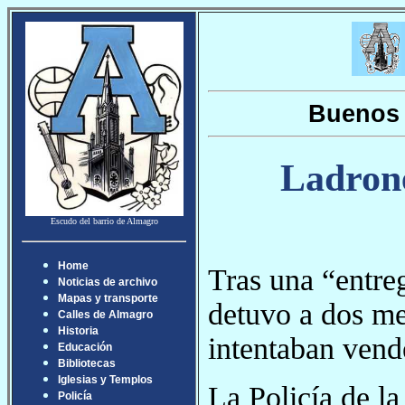
Buenos 
Ladrone
Escudo del barrio de Almagro
Home
Tras una “entreg
Noticias de archivo
Mapas y transporte
detuvo a dos me
Calles de Almagro
Historia
intentaban vend
Educación
Bibliotecas
Iglesias y Templos
La Policía de l
Policía