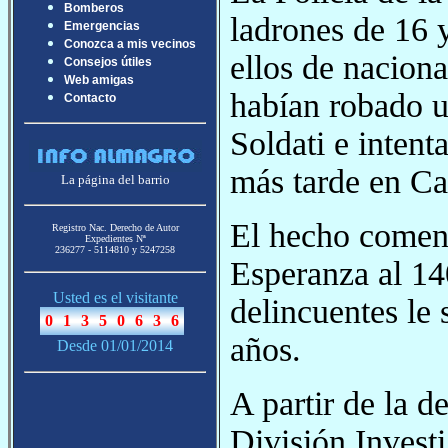
Bomberos
ladrones de 16 
Emergencias
Conozca a mis vecinos
ellos de naciona
Consejos útiles
Web amigas
habían robado u
Contacto
Soldati e intent
más tarde en Cab
La página del barrio
El hecho comenzó
Registro Nac. Derecho de Autor
Expedientes Nª
236277 - 5114810 y 5247258
Esperanza al 140
Usted es el visitante
delincuentes le 
años.
Desde 01/01/2014
A partir de la d
División Invest