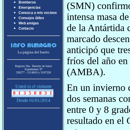
(SMN) confirmó
Bomberos
Emergencias
Conozca a mis vecinos
intensa masa de
Consejos útiles
Web amigas
de la Antártida
Contacto
marcado descens
anticipó que tre
La página del barrio
fríos del año e
Registro Nac. Derecho de Autor
(AMBA).
Expedientes Nª
236277 - 5114810 y 5247258
En un invierno 
Usted es el visitante
dos semanas con
Desde 01/01/2014
entre 0 y 8 grad
resultado en el