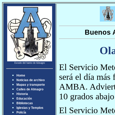
Buenos A
Ola
Escudo del barrio de Almagro
El Servicio Me
será el día más 
Home
Noticias de archivo
AMBA. Advierte
Mapas y transporte
Calles de Almagro
10 grados abajo
Historia
Educación
Bibliotecas
El Servicio Met
Iglesias y Templos
Policía