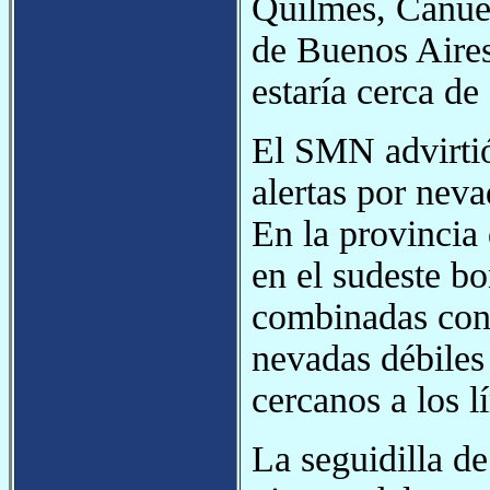
Quilmes, Cañuel
de Buenos Aires
estaría cerca de
El SMN advirtió
alertas por neva
En la provincia 
en el sudeste b
combinadas con 
nevadas débiles
cercanos a los 
La seguidilla d