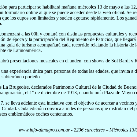
ción para participar se habilitará mañana miércoles 13 de mayo a las 12,
n formulario online al que se puede acceder desde la web oficial. Se re
ya que los cupos son limitados y suelen agotarse rápidamente. Los ganad
o.
comenzará a las 00h y contará con distintas propuestas culturales y recre
ón de época y la participación del Regimiento de Patricios, que llegará 
a guía de turismo acompañará cada recorrido relatando la historia de lo
ubte de Latinoamérica.
abrá presentaciones musicales en el andén, con shows de Sol Bardi y
e una experiencia única para personas de todas las edades, que invita a d
 subterráneo porteño.
 La Brugeoise, declarados Patrimonio Cultural de la Ciudad de Buenos 
nauguración, el 1° de diciembre de 1913, cuando unía Plaza de Mayo c
, se lleva adelante esta iniciativa con el objetivo de acercar a vecinos y
a Ciudad. Cada edición convoca a miles de personas que disfrutan del pat
estos emblemáticos coches centenarios.
www.info-almagro.com.ar - 2236 caracteres – Miércoles 13