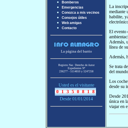
Bomberos
La inscrip
Emergencias
mediante u
Conozca a mis vecinos
habilite, 
Consejos útiles
electrónic
Web amigas
Contacto
El evento 
ambientaci
Además, un
línea de s
La página del barrio
Además, h
Registro Nac. Derecho de Autor
Se trata d
Expedientes Nª
del mundo
236277 - 5114810 y 5247258
Los coches
Usted es el visitante
desde su i
Desde 2017
Desde 01/01/2014
única en l
viajar en 