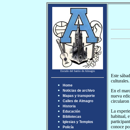
Escudo del barrio de Almagro
Este sábad
culturales.
Home
En el mar
Noticias de archivo
nueva edic
Mapas y transporte
circularon
Calles de Almagro
Historia
La experie
Educación
habitual, 
Bibliotecas
participan
Iglesias y Templos
conoce pop
Policía