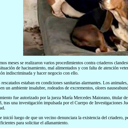
imos meses se realizaron varios procedimientos contra criaderos clandest
situación de hacinamiento, mal alimentados y con falta de atención veteri
ón indiscriminada y hacer negocio con ello.
 rescatados estaban en condiciones sanitarias alarmantes. Los animale
r en un ambiente insalubre, rodeados de excrementos, olores nauseabund
miento fue autorizado por la jueza María Mercedes Maiorano, titular d
3, tras una investigación impulsada por el Cuerpo de Investigaciones Jud
ad.
e inició luego de que un vecino denunciara la existencia del criadero, 
icientes para solicitar el allanamiento.