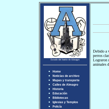
Debido a v
perros cla
Lograron r
Escudo del barrio de Almagro
animales d
Home
Noticias de archivo
Mapas y transporte
Calles de Almagro
Historia
Educación
Bibliotecas
Iglesias y Templos
Policía