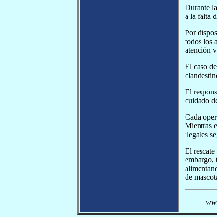
Durante la
a la falta
Por dispos
todos los 
atención v
El caso de
clandestin
El respons
cuidado d
Cada opera
Mientras e
ilegales s
El rescate
embargo, t
alimentand
de mascota
www