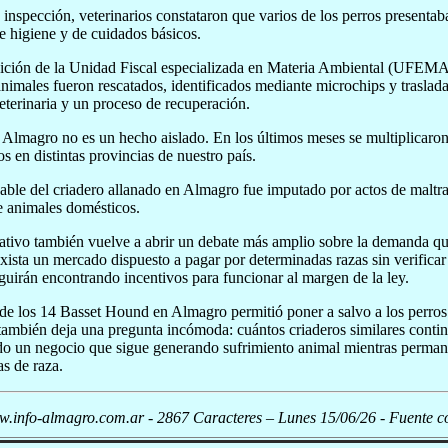
 inspección, veterinarios constataron que varios de los perros presenta
 de higiene y de cuidados básicos.
ición de la Unidad Fiscal especializada en Materia Ambiental (UFEMA),
animales fueron rescatados, identificados mediante microchips y trasl
eterinaria y un proceso de recuperación.
 Almagro no es un hecho aislado. En los últimos meses se multiplicaron
os en distintas provincias de nuestro país.
able del criadero allanado en Almagro fue imputado por actos de maltra
e animales domésticos.
tivo también vuelve a abrir un debate más amplio sobre la demanda que 
xista un mercado dispuesto a pagar por determinadas razas sin verificar 
eguirán encontrando incentivos para funcionar al margen de la ley.
 de los 14 Basset Hound en Almagro permitió poner a salvo a los perros 
ambién deja una pregunta incómoda: cuántos criaderos similares continú
o un negocio que sigue generando sufrimiento animal mientras permanec
s de raza.
.info-almagro.com.ar - 2867 Caracteres – Lunes 15/06/26 - Fuente c