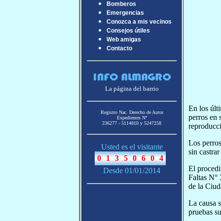
Bomberos
Emergencias
Conozca a mis vecinos
Consejos útiles
Web amigas
Contacto
La página del barrio
En los últ
Registro Nac. Derecho de Autor
perros en 
Expedientes Nª
236277 - 5114810 y 5247258
reproducci
Los perros
Usted es el visitante
sin castra
El procedi
Desde 01/01/2014
Faltas N° 
de la Ciud
La causa s
pruebas suf