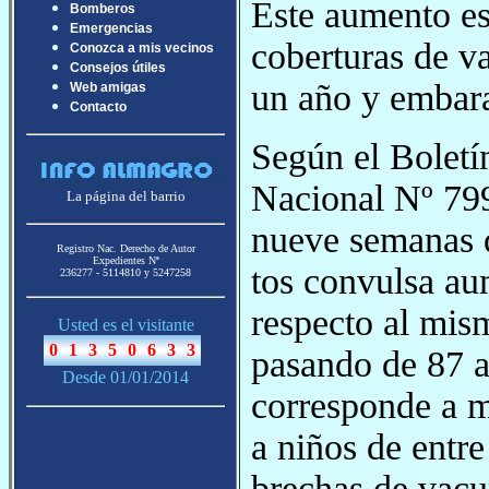
Este aumento es
Bomberos
Emergencias
coberturas de v
Conozca a mis vecinos
Consejos útiles
un año y embar
Web amigas
Contacto
Según el Boletí
Nacional Nº 799
La página del barrio
nueve semanas d
Registro Nac. Derecho de Autor
Expedientes Nª
tos convulsa a
236277 - 5114810 y 5247258
respecto al mis
Usted es el visitante
pasando de 87 a
Desde 01/01/2014
corresponde a 
a niños de entre
brechas de vacu