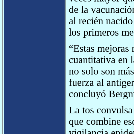
de la vacunació
al recién nacido
los primeros me
“Estas mejoras r
cuantitativa en 
no solo son más
fuerza al antíge
concluyó Berg
La tos convulsa
que combine es
vigilancia epid