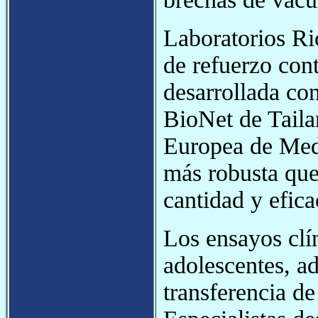
Laboratorios R
de refuerzo cont
desarrollada co
BioNet de Tail
Europea de Med
más robusta que
cantidad y efica
Los ensayos clí
adolescentes, a
transferencia de