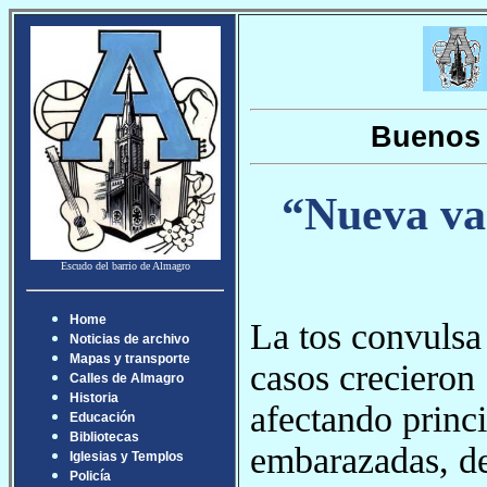
Buenos 
“Nueva vac
Escudo del barrio de Almagro
Home
La tos convulsa 
Noticias de archivo
Mapas y transporte
casos crecieron
Calles de Almagro
Historia
afectando princ
Educación
Bibliotecas
embarazadas, de
Iglesias y Templos
Policía